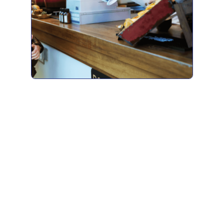
Jeder kennt sie: die Fastfood- und Restaurantketten mit dem
ausgeklügelten System. Ob in New York oder Hamburg,
Sydney oder Chemnitz – die Gäste kennen sich sofort aus,
denn weltweit gelten die gleichen Regeln für die Ausstattung
der Räume, die Kleidung des Personals, die Zubereitung der
Speisen, den Service und was sonst noch zum einheitlichen
Konzept gehört. Systemgastronomen sind also die Macher
vor Ort. Sie achten auf die Einhaltung der vorgegebenen
Standards und organisieren die Abläufe vom Wareneinkauf
über die Personalplanung bis hin zu Marketingaktionen.
Zudem sind sie für die Hygiene und Qualität in der Filiale
verantwortlich. Übrigens: In international agierenden