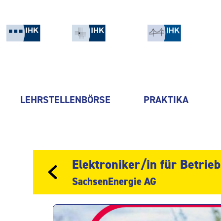
LEHRSTELLENBÖRSE
PRAKTIKA
Elektroniker/in für Betrie
SachsenEnergie AG