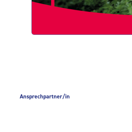
Ausbildende Firma
SachsenEnergie AG
Friedrich-List-Platz 2, Dresden
Ansprechpartner/in
Lisa Bormann
lisa.bormann@sachsenenergie.de
0351 563044659