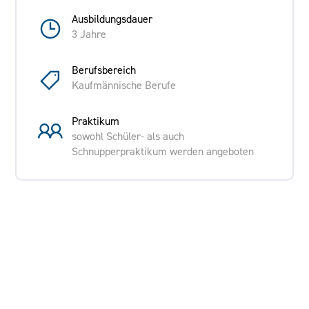
Ausbildungsdauer
3 Jahre
Berufsbereich
Kaufmännische Berufe
Praktikum
sowohl Schüler- als auch
Schnupperpraktikum werden angeboten
Ausbildende Firma
TDDK - TD Deutsche Klimakompressor GmbH
Weißiger Straße 6, Bernsdorf bei Kamenz
Anforderungen an die/den Bewerber/in