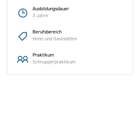
Ausbildungsdauer
3 Jahre
Berufsbereich
Hotel und Gaststätten
Praktikum
Schnupperpraktikum
Ausbildende Firma
Radisson Blu Park Hotel & Conference Centre, Dresden
Radebeul
Nizzastraße 55, Radebeul
Anforderungen an die/den Bewerber/in