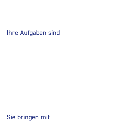
Kostenfreie Nutzung des hoteleigenen Fitnessbereichs
Nach deiner Ausbildung steht dir die Welt offen
Ihre Aufgaben sind
Nahrungsmittel herstellen und zubereiten
professionelle Küchentechnik und moderne Arbeitsgeräte
einsetzen
ernährungsphysiologische, ökonomische und ökologische
Gesichtspunkte berücksichtigen
Hygienevorschriften beachten
Produkte präsentieren
Sie bringen mit
Du verfügst mindestens über einen guten Hauptschluss