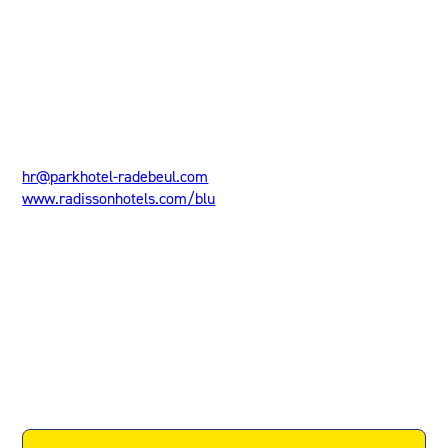
& relevante Zeugnisse.
Radisson Blu Park Hotel & Conference Centre, Dresden
Radebeul
Nizzastraße 55
01445
Dresden-Radebeul
0351 8321 401
hr@parkhotel-radebeul.com
www.radissonhotels.com/blu
Links zum Unternehmen
Website
Facebook
Instagram