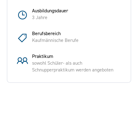
Ausbildungsdauer
3 Jahre
Berufsbereich
Kaufmännische Berufe
Praktikum
sowohl Schüler- als auch
Schnupperpraktikum werden angeboten
Ausbildende Firma
Berndt Rohr- und Kanalservice GmbH
Zschoner Ring 24, Kesselsdorf
Anforderungen an die/den Bewerber/in