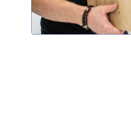
Ausbildende Firma
HOMAG Automation GmbH
Homagstraße 1, Lichtenberg
Anforderungen an die/den Bewerber/in
Inhalte der Ausbildung
Du lernst, Leitungsführungssysteme sowie Informa