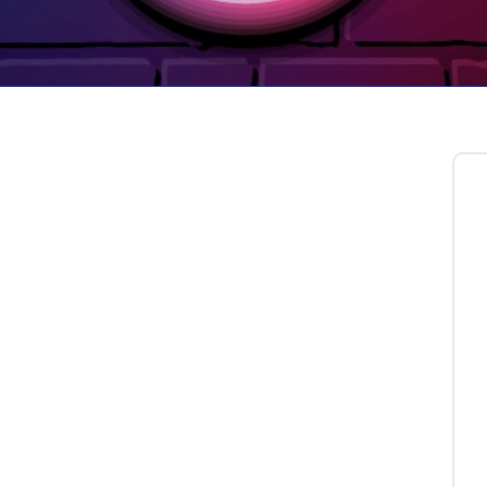
Tüftler
Technikfan
/d) sollte ein echter
und
sein!
gen Hand meisterst du präzise Arbeiten.
gst vor komplexen technischen
für dich selbstverständlich, denn du weißt, dass