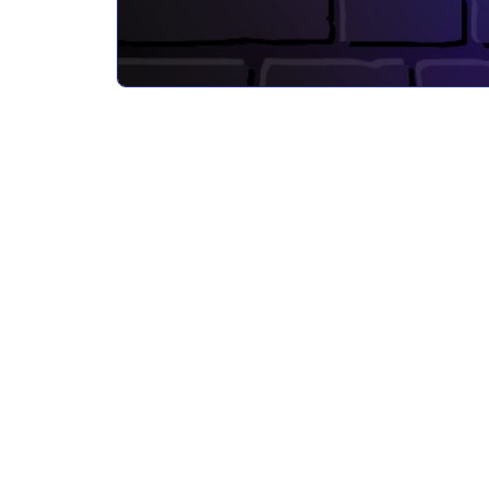
Ausbildende Firma
SCHERDEL Feinschneidtechnik GmbH
Friedrich‑Oskar‑Schimmel‑Straße 21, Chemnitz
Anforderungen an die/den Bewerber/in
Ein Auszubildender zum Werkzeugmechaniker (m/w
Mit einem scharfen Auge für Details und einer ruhi
Du liebst es, Probleme zu lösen und hast keine An
Teamarbeit und Kommunikation
Zeichnungen.
sind 
man gemeinsam die besten Lösungen findet.