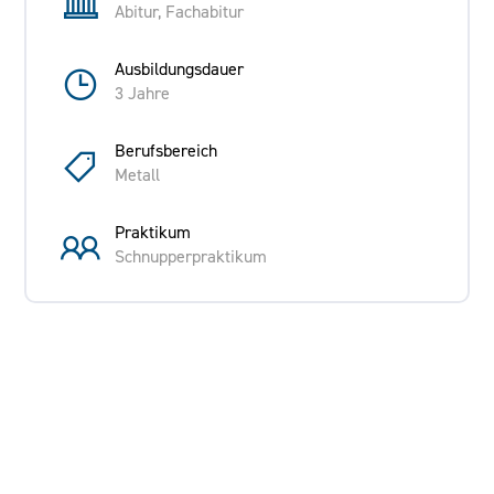
Abitur, Fachabitur
Ausbildungsdauer
3 Jahre
Berufsbereich
Metall
Praktikum
Schnupperpraktikum
Ausbildende Firma
SAM PRODUCTION GmbH
Zschoner Ring 2, Kesselsdorf
Anforderungen an die/den Bewerber/in