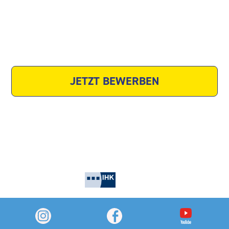
Website
Youtube-Video
JETZT BEWERBEN
Zuletzt geändert am 24. Juni 2026, um 8:43 Uhr