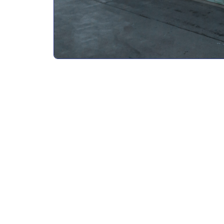
Ausbildende Firma
Hundhausen-Bau GmbH Eisenach | Niederlassung E
Innerer Hofring 8, Hilmersdorf
Anforderungen an die/den Bewerber/in
Wir bieten:
Spannende Aufgaben, die dir so schnell nicht la