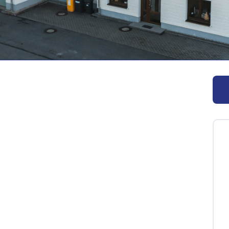
rzgebirge
ngweilig werden