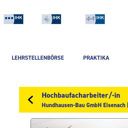
LEHRSTELLENBÖRSE
PRAKTIKA
Hochbaufacharbeiter/-in
Hundhausen-Bau GmbH Eisenach |