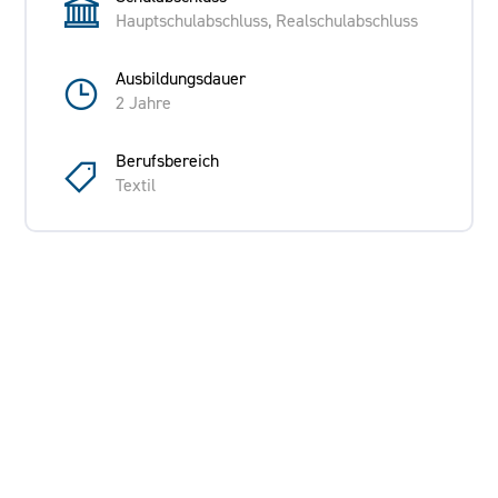
Hauptschulabschluss, Realschulabschluss
Ausbildungsdauer
2 Jahre
Berufsbereich
Textil
Ausbildende Firma
Tenowo GmbH - Reichenbach
Am Windrad 5, Heinsdorfergrund/ Reichenbach
Anforderungen an die/den Bewerber/in
Technisches Verständnis