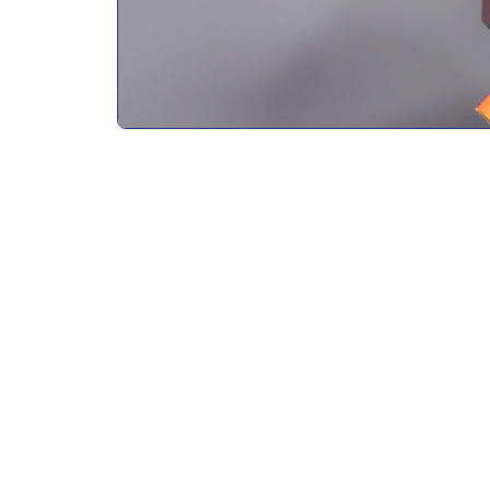
Ausbildende Firma
Mugler Masterpack GmbH
Gewerbering 8, Hohenstein-Ernstthal
Anforderungen an die/den Bewerber/in
Das Berufsbild
Während Ihrer 2-jährigen Ausbildung werden Sie l
• das Kontrollieren und Warten von Werkzeugen, 