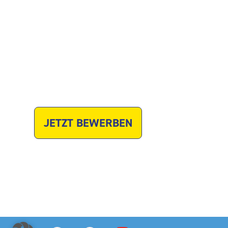
Website
Youtube-Video
Facebook
Instagram
JETZT BEWERBEN
Zuletzt geändert am 08. Januar 2026, um 14:08 Uhr