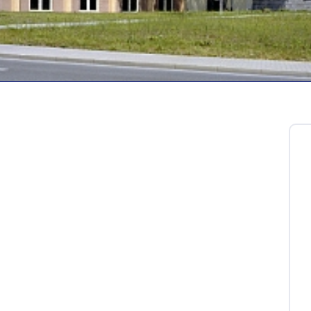
um- und Umwelttechnik mbH
nern komplexer Reinraum- und Laborprojekte für
cht von der Konzeption der technischen
r- und -entsorgung bis zu Fragen der GMP-