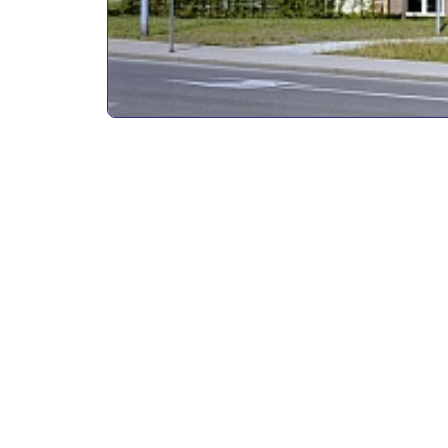
Ausbildende Firma
DERU Planungsgesellschaft für Energie-, Reinra
Hermann-Reichelt-Straße 3a, Dresden
Anforderungen an die/den Bewerber/in
DERU zählt deutschlandweit zu den führenden Pla
Forschung und Fertigung. Die DERU-Kompetenz rei
Gebäudeausrüstung über die Planung der Medienve